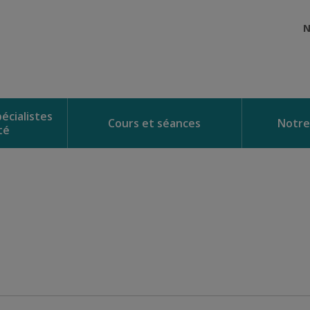
N
écialistes
Cours et séances
Notre
té