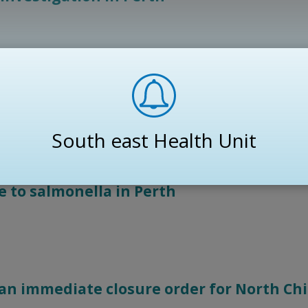
s found in Picton area
South east Health Unit
e to salmonella in Perth
 an immediate closure order for North Ch