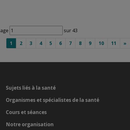
age 
sur 43 
1
2
3
4
5
6
7
8
9
10
11
»
Sujets liés à la santé
Organismes et spécialistes de la santé
Cours et séances
Notre organisation