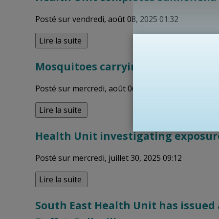
Posté sur vendredi, août 08, 2025 01:32
Lire la suite 
Mosquitoes carrying West Nile viru
Posté sur mercredi, août 06, 2025 10:30
Lire la suite 
Health Unit investigating exposur
Posté sur mercredi, juillet 30, 2025 09:12
Lire la suite 
South East Health Unit has issued