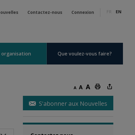
FR
EN
ouvelles
Contactez-nous
Connexion
 organisation
Que voulez-vous faire?
Decrease text size
Default text size
Increase text size
Print this page
S'abonner aux Nouvelles