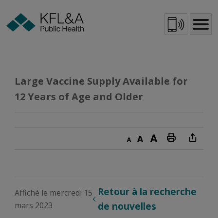
Skip
to
Content
Large Vaccine Supply Available for 
12 Years of Age and Older
Decrease text size
Default text size
Increase text size
Print this page
Retour à la recherche 
Affiché le mercredi 15
mars 2023
de nouvelles