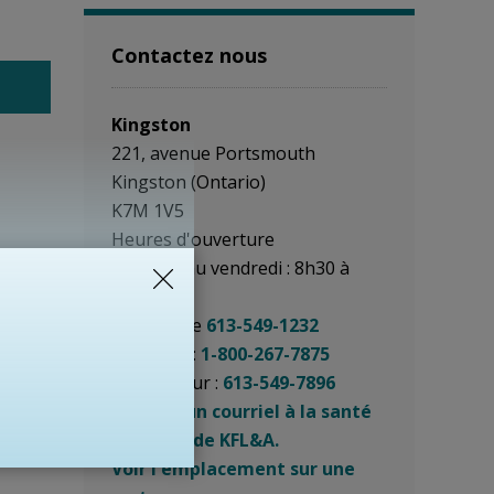
Contactez nous
Kingston
221, avenue Portsmouth
Kingston (Ontario)
K7M 1V5
Heures d'ouverture
Du lundi au vendredi : 8h30 à
16h30
Téléphone
613-549-1232
Sans frais:
1-800-267-7875
Télécopieur :
613-549-7896
Envoyer un courriel à la santé
publique de KFL&A.
Voir l'emplacement sur une