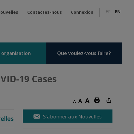
FR
EN
ouvelles
Contactez-nous
Connexion
 organisation
Que voulez-vous faire?
VID-19 Cases 
Decrease text size
Default text size
Increase text size
Print this page
S'abonner aux Nouvelles
elles